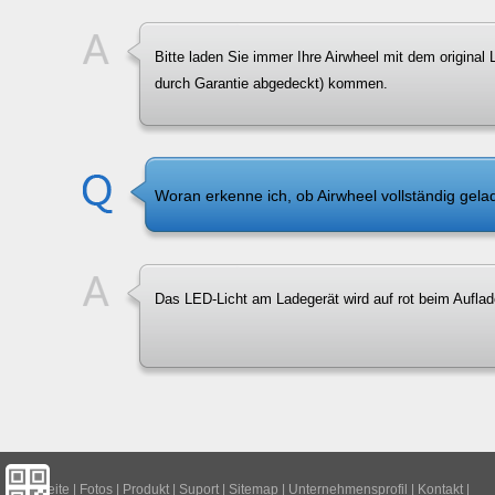
Bitte laden Sie immer Ihre Airwheel mit dem original
durch Garantie abgedeckt) kommen.
Woran erkenne ich, ob Airwheel vollständig gela
Das LED-Licht am Ladegerät wird auf rot beim Auflade
Hauptseite
|
Fotos
|
Produkt
|
Suport
|
Sitemap
|
Unternehmensprofil
|
Kontakt
|